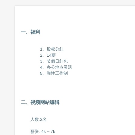
一、福利
		1、股权分红

		2、14薪

		3、节假日红包

		4、办公地点灵活

		5、弹性工作制

二、视频网站编辑
	人数:2名

	薪资: 4k ~ 7k
