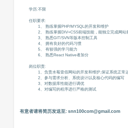
	学历:不限

	任职要求:

		1、 熟练掌握PHP/MYSQL的开发和维护

		2、 熟练掌握DIV+CSS前端技能，能独立完成网站前后台制作

		3、 熟悉GIT/SVN等版本控制工具

		4、 拥有良好的代码习惯

		5、 有较强的学习能力

		6、 熟悉React Native者加分

	岗位职责:

		1、负责水莓壹佰网站的开发和维护,保证系统正常运行

		2、参与需求分析、系统设计以及核心代码的编写

		3、对数据库性能进行调优

		4、对编写的程序进行严格的测试

有意者请将简历发送至: 
snn100com@gmail.com