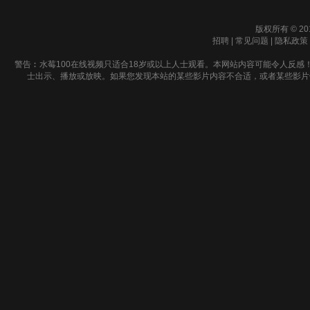
版权所有 © 20
招聘
|
常见问题
|
隐私政策
警告︰水莓100在线视频只适合18岁或以上人士观看。本网站内容可能令人反感
士出示、播放或放映。如果您发现本站的某些影片内容不合适，或者某些影片侵犯了您