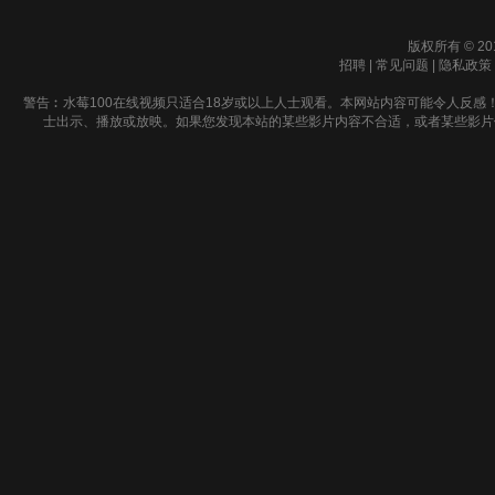
版权所有 © 20
招聘
|
常见问题
|
隐私政策
警告︰水莓100在线视频只适合18岁或以上人士观看。本网站内容可能令人反感
士出示、播放或放映。如果您发现本站的某些影片内容不合适，或者某些影片侵犯了您